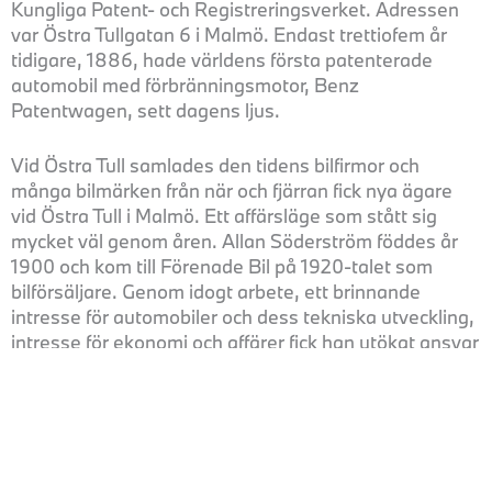
Kungliga Patent- och Registreringsverket. Adressen
var Östra Tullgatan 6 i Malmö. Endast trettiofem år
tidigare, 1886, hade världens första patenterade
automobil med förbränningsmotor, Benz
Patentwagen, sett dagens ljus.
Vid Östra Tull samlades den tidens bilfirmor och
många bilmärken från när och fjärran fick nya ägare
vid Östra Tull i Malmö. Ett affärsläge som stått sig
mycket väl genom åren. Allan Söderström föddes år
1900 och kom till Förenade Bil på 1920-talet som
bilförsäljare. Genom idogt arbete, ett brinnande
intresse för automobiler och dess tekniska utveckling,
intresse för ekonomi och affärer fick han utökat ansvar
och övertog sedermera företaget.
Genom åren har många bil-och transportrelaterade
varumärken representerats av Förenade Bil och dess
koncernbolag; NAG, Brennabor, Dort, Marmon,