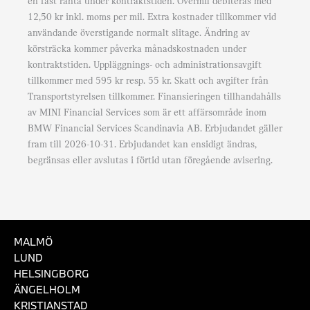
en fast ränta under kontraktstiden. Övermil debiteras med
12,50 kr inkl. moms per mil. Extra kostnader tillkommer vid
användande överstigande normalt slitage. Ändring av
körsträcka kommer påverka månadskostnaden under
kontraktstiden. Uppläggnings- och administrationsavgift
tillkommer med 595 kr resp. 55 kr. Skatt och avgifter från
Transportstyrelsen tillkommer. Finansieringen tillhandahålls
av MINI Financial Services som är ett affärsområde inom
BMW Financial Services Scandinavia AB. Erbjudandet gäller
fram till 2026-10-31. Erbjudandet kan ensidigt ändras,
begränsas eller avslutas i förtid utan föregående avisering.
MALMÖ
LUND
HELSINGBORG
ÄNGELHOLM
KRISTIANSTAD