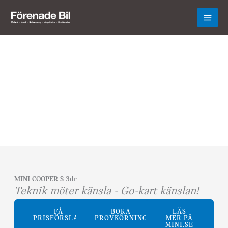
Hoppa
till
innehåll
MINI COOPER S 3dr
Teknik möter känsla - Go-kart känslan!
FÅ
BOKA
LÄS
PRISFÖRSLAG
PROVKÖRNING
MER PÅ
MINI.SE