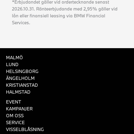
*Erbjudandet gäller vid ordertecknande senast
2026.10.31. Ränteerbjudande med 2,95% gäller vid
lån eller finansiell leasing via BMW Financial
Services.
MALMÖ
LUND
HELSINGBORG
ÄNGELHOLM
KRISTIANSTAD
HALMSTAD
EVENT
KAMPANJER
OM OSS
SERVICE
VISSELBLÅSNING