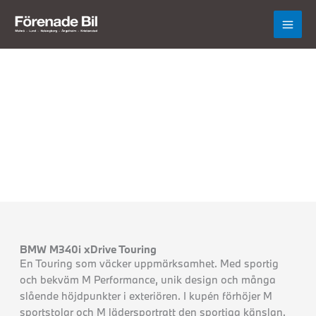
Hoppa
till
innehåll
BMW M340i xDrive Touring
En Touring som väcker uppmärksamhet. Med sportig
och bekväm M Performance, unik design och många
slående höjdpunkter i exteriören. I kupén förhöjer M
sportstolar och M lädersportratt den sportiga känslan.