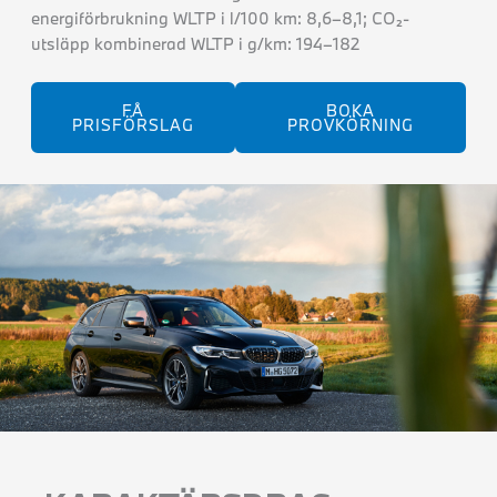
energiförbrukning WLTP i l/100 km: 8,6–8,1; CO₂-
utsläpp kombinerad WLTP i g/km: 194–182
FÅ
BOKA
PRISFÖRSLAG
PROVKÖRNING