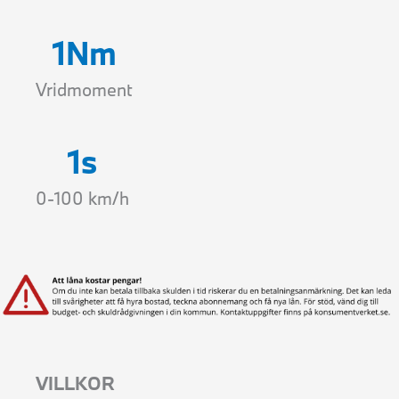
1
Nm
Vridmoment
1
s
0-100 km/h
VILLKOR