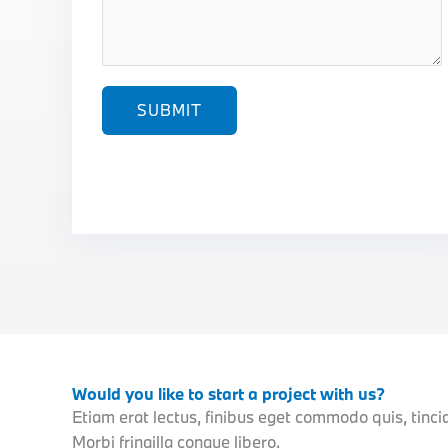
s
*
s
a
g
e
SUBMIT
*
Would you like to start a project with us?
Etiam erat lectus, finibus eget commodo quis, tinc
Morbi fringilla congue libero.