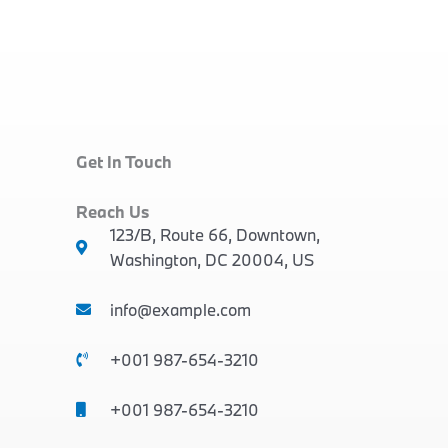
Get In Touch
Reach Us
123/B, Route 66, Downtown,
Washington, DC 20004, US​
info@example.com​
+001 987-654-3210
+001 987-654-3210